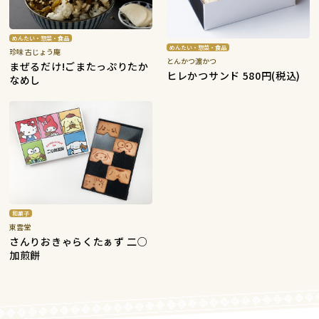
めんたい・惣菜・食品
めんたい・惣菜・食品
珍味 古じょう庵
とんかつ濵かつ
まぜるだけ!ごまたっぷりたか
ヒレかつサンド 580円(税込)
なめし
和菓子
東雲堂
さんりおきゃらくたぁず 二○
加煎餅