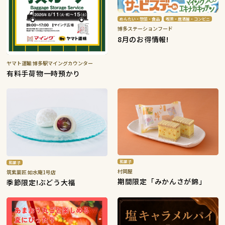
めんたい・惣菜・食品
喫茶・居酒屋・コンビニ
博多ステーションフード
8月のお得情報!
ヤマト運輸 博多駅マイングカウンター
有料手荷物一時預かり
和菓子
和菓子
村岡屋
筑紫菓匠 如水庵1号店
期間限定「みかんさが錦」
季節限定!ぶどう大福