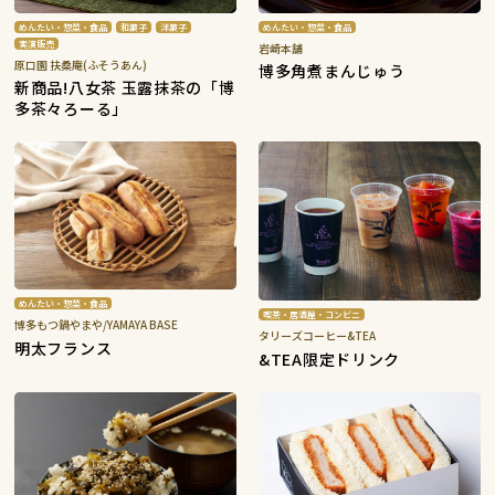
めんたい・惣菜・食品
和菓子
洋菓子
めんたい・惣菜・食品
実演販売
岩崎本舗
原口園 扶桑庵(ふそうあん)
博多角煮まんじゅう
新商品!八女茶 玉露抹茶の「博
多茶々ろーる」
めんたい・惣菜・食品
喫茶・居酒屋・コンビニ
博多もつ鍋やまや/YAMAYA BASE
タリーズコーヒー&TEA
明太フランス
&TEA限定ドリンク