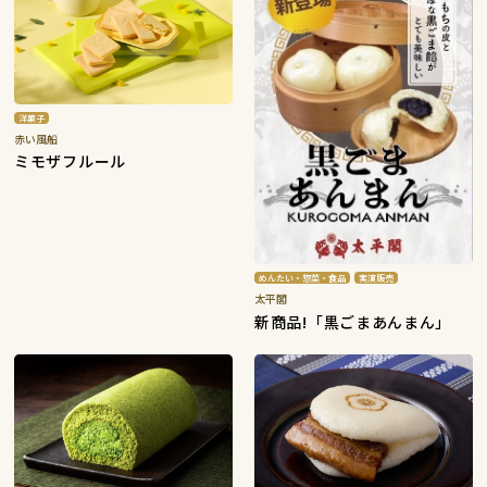
洋菓子
赤い風船
ミモザフルール
めんたい・惣菜・食品
実演販売
太平閣
新商品!「黒ごまあんまん」