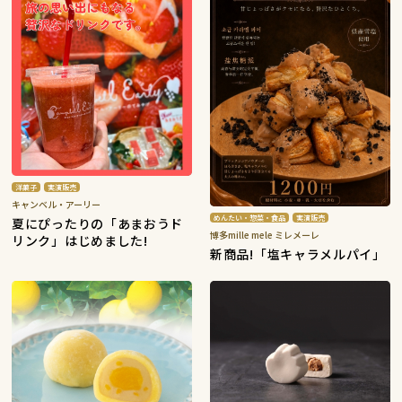
洋菓子
実演販売
キャンベル・アーリー
めんたい・惣菜・食品
実演販売
夏にぴったりの「あまおうド
博多mille mele ミレメーレ
リンク」はじめました!
新商品!「塩キャラメルパイ」