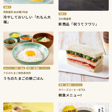
和菓子
筑紫菓匠 如水庵1号店
和菓子
冷やしておいしい「れもん大
石村萬盛堂
福」
新商品「祝うてフワリ」
めんたい・惣菜・食品
喫茶・居酒屋・コンビニ
うちのたまご博多直売所
うちのたまごの朝ごはん
喫茶・居酒屋・コンビニ
タリーズコーヒー&TEA
朝食メニュー!