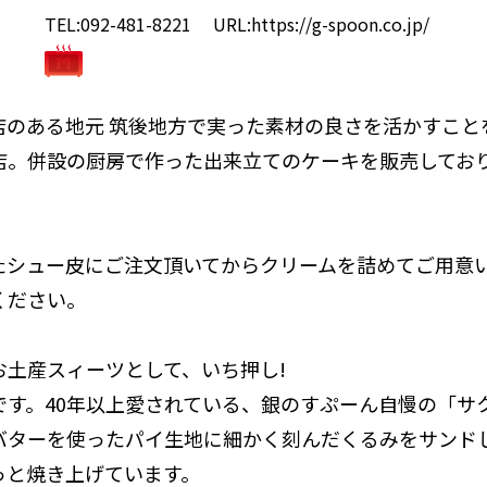
TEL:092-481-8221
URL:
https://g-spoon.co.jp/
店のある地元 筑後地方で実った素材の良さを活かすこと
店。併設の厨房で作った出来立てのケーキを販売してお
たシュー皮にご注文頂いてからクリームを詰めてご用意
ください。
お土産スィーツとして、いち押し!
です。40年以上愛されている、銀のすぷーん自慢の「サ
バターを使ったパイ生地に細かく刻んだくるみをサンド
っと焼き上げています。